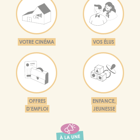
VOTRE CINÉMA
VOS ÉLUS
OFFRES
ENFANCE,
D'EMPLOI
JEUNESSE
À LA UNE