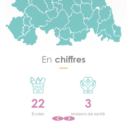
chiffres
En
22
3
ges
Écoles
Maisons de santé