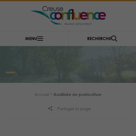
Cookies management panel
Gestion des couleurs :
MENU
RECHERCHE
Défaut
Contraste
Mode sombre
Police adaptée (dyslexie) :
Inactif
Actif
RECHERCHE
Interlignage :
Par défaut
Augmenté
Alignement du texte :
Original
Aucun
Accueil
Auxiliaire de puériculture
Taille du texte :
Très petite
Petite
Défaut
Grande
Partager la page
Très grande
Affichage des images & vidéos :
Par défaut
Masquées