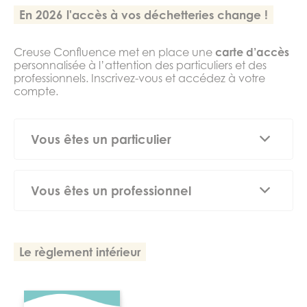
En 2026 l'accès à vos déchetteries change !
Creuse Confluence met en place une
carte d’accès
personnalisée à l’attention des particuliers et des
professionnels. Inscrivez-vous et accédez à votre
compte.
Vous êtes un particulier
gratuitement
Vous êtes un professionnel
Avant tout dépôt, merci de prévenir en amont nos
3
agents pour organiser au mieux votre venue sur
site et la réception de vos déchets.
Le règlement intérieur
3
Pour des apports supérieurs à + de 2m
, merci de
accès sont payants
contacter le gardien 72h à l’avance.