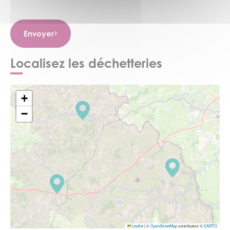
Envoyer
Localisez les déchetteries
+
−
Leaflet
|
©
OpenStreetMap
contributors ©
CARTO