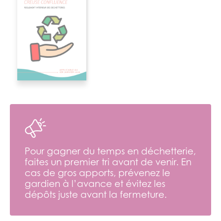
Obtenir votre carte
GRILLE DES TARIFS POUR LES PROS
DECHETTERIES
PDF
370.89 Ko
3
Pour des apports supérieurs à + de 4m
plus
importants, merci de contacter le gardien 72h à
l’avance.
Obtenez votre carte
Pour gagner du temps en déchetterie,
faites un premier tri avant de venir. En
cas de gros apports, prévenez le
gardien à l’avance et évitez les
dépôts juste avant la fermeture.