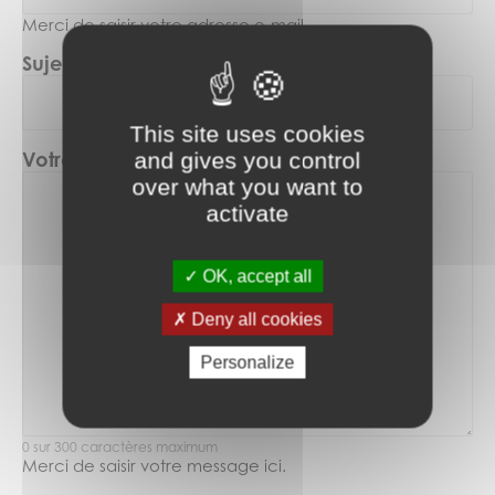
Merci de saisir votre adresse e-mail
Sujet de votre message
(Nécessaire)
This site uses cookies
Votre message
and gives you control
over what you want to
activate
OK, accept all
Deny all cookies
Personalize
0 sur 300 caractères maximum
Merci de saisir votre message ici.