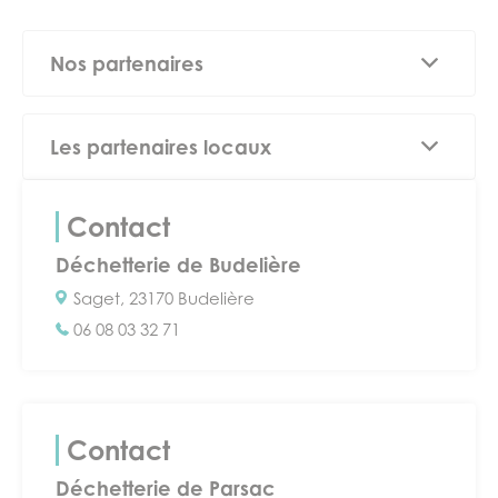
Nos partenaires
Les partenaires locaux
Creuse Confluence travaille aussi en partenariats
avec des acteurs et des entreprises locales:
Contact
Déchetterie de Budelière
BTP Trullen
Auto casse Ferrari
Saget, 23170 Budelière
NEXSTONE
06 08 03 32 71
Contact
Déchetterie de Parsac